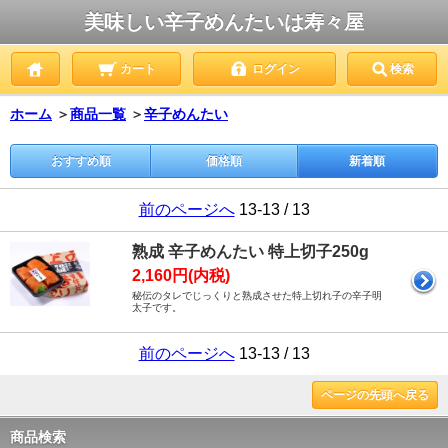
美味しい辛子めんたいは寿々屋
カート
ログイン
検索
ホーム
＞
商品一覧
＞
辛子めんたい
おすすめ順
価格順
新着順
前のページへ
13-13 / 13
熟成 辛子めんたい 特上切子250g
2,160円(内税)
秘伝のタレでじっくりと熟成させた特上切れ子の辛子明
太子です。
前のページへ
13-13 / 13
ページの先頭へ戻る
商品検索