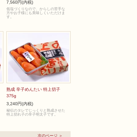
7,560円(内税)
低塩づくりなので、からしの苦手な
方やお子様にも美味しくいただけま
す。
熟成 辛子めんたい 特上切子
375g
3,240円(内税)
秘伝のタレでじっくりと熟成させた
特上切れ子の辛子明太子です。
次のページ ＞