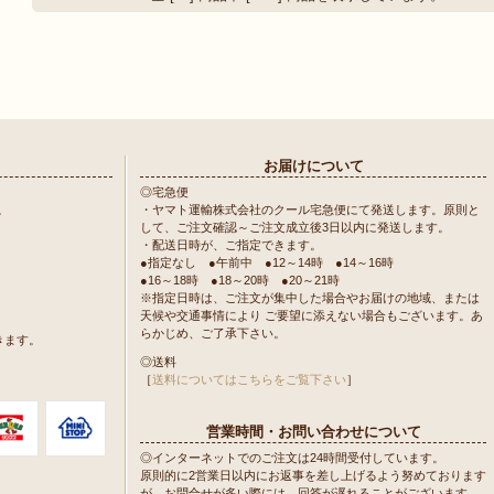
お届けについて
◎宅急便
。
・ヤマト運輸株式会社のクール宅急便にて発送します。原則と
して、ご注文確認～ご注文成立後3日以内に発送します。
・配送日時が、ご指定できます。
●指定なし ●午前中 ●12～14時 ●14～16時
●16～18時 ●18～20時 ●20～21時
※指定日時は、ご注文が集中した場合やお届けの地域、または
天候や交通事情により ご要望に添えない場合もございます。あ
らかじめ、ご了承下さい。
きます。
◎送料
［
送料についてはこちらをご覧下さい
］
営業時間・お問い合わせについて
◎インターネットでのご注文は24時間受付しています。
原則的に2営業日以内にお返事を差し上げるよう努めております
が、お問合せが多い際には、回答が遅れることがございます。