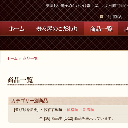
美味しい辛子めんたいは寿々屋。北九州市門司か
ご利用案内
ホーム
商品一覧
＞
カテゴリー別商品
[並び順を変更]
・おすすめ順
・価格順
・新着順
全 [36] 商品中 [1-12] 商品を表示しています。