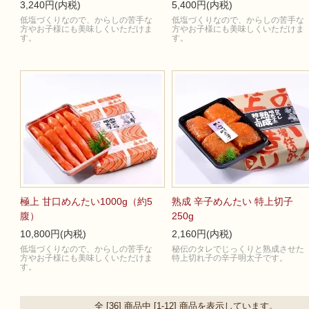
3,240円(内税)
5,400円(内税)
低塩づくりなので、からしの苦手な
低塩づくりなので、からしの苦手な
方やお子様にも美味しくいただけま
方やお子様にも美味しくいただけま
す。
す。
極上 甘口めんたい1000g（約5
熟成 辛子めんたい 特上切子
腹）
250g
10,800円(内税)
2,160円(内税)
低塩づくりなので、からしの苦手な
秘伝のタレでじっくりと熟成させた
方やお子様にも美味しくいただけま
特上切れ子の辛子明太子です。
す。
全 [36] 商品中 [1-12] 商品を表示しています。