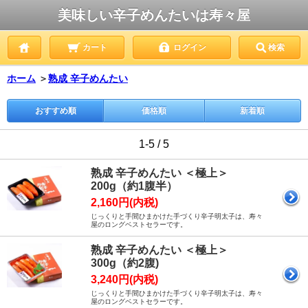
美味しい辛子めんたいは寿々屋
カート
ログイン
検索
ホーム
＞
熟成 辛子めんたい
おすすめ順
価格順
新着順
1-5 / 5
熟成 辛子めんたい ＜極上＞
200g（約1腹半）
2,160円(内税)
じっくりと手間ひまかけた手づくり辛子明太子は、寿々
屋のロングベストセラーです。
熟成 辛子めんたい ＜極上＞
300g（約2腹)
3,240円(内税)
じっくりと手間ひまかけた手づくり辛子明太子は、寿々
屋のロングベストセラーです。