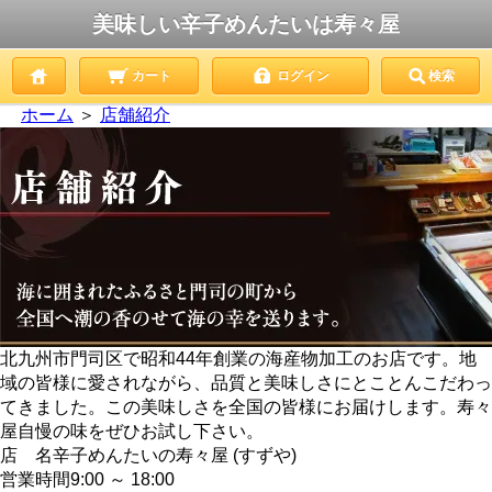
美味しい辛子めんたいは寿々屋
カート
ログイン
検索
ホーム
＞
店舗紹介
北九州市門司区で昭和44年創業の海産物加工のお店です。地
域の皆様に愛されながら、品質と美味しさにとことんこだわっ
てきました。この美味しさを全国の皆様にお届けします。寿々
屋自慢の味をぜひお試し下さい。
店 名
辛子めんたいの寿々屋 (すずや)
営業時間
9:00 ～ 18:00