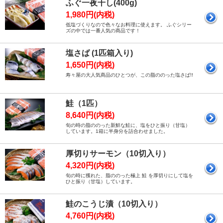
ふぐ一夜干し(400g)
1,980円(内税)
低塩づくりなので色々なお料理に使えます。 ふぐシリー
ズの中では一番人気の商品です！
塩さば (1匹箱入り)
1,650円(内税)
寿々屋の大人気商品のひとつが、この脂ののった塩さば!!
鮭（1匹）
8,640円(内税)
旬の時の脂ののった新鮮な鮭に、塩をひと振り（甘塩）
しています。1箱に半身分を詰合わせました。
厚切りサーモン（10切入り）
4,320円(内税)
旬の時に獲れた、脂ののった極上 鮭 を厚切りにして塩を
ひと振り（甘塩）しています。
鮭のこうじ漬（10切入り）
4,760円(内税)