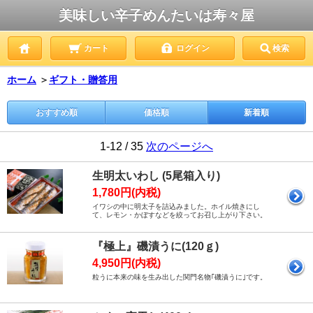
美味しい辛子めんたいは寿々屋
カート
ログイン
検索
ホーム
＞
ギフト・贈答用
おすすめ順
価格順
新着順
1-12 / 35
次のページへ
生明太いわし (5尾箱入り)
1,780円(内税)
イワシの中に明太子を詰込みました。ホイル焼きにし
て、レモン・かぼすなどを絞ってお召し上がり下さい。
『極上』磯漬うに(120ｇ)
4,950円(内税)
粒うに本来の味を生み出した関門名物｢磯漬うに｣です。