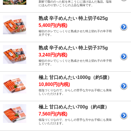
新鮮で脂ののった鮭を米こうじに漬け込んだ逸品。塩味
にほんのり甘いこうじの上品な風味です。
熟成 辛子めんたい 特上切子625g
5,400円(内税)
秘伝のタレでじっくりと熟成させた特上切れ子の辛子明
太子です。
熟成 辛子めんたい 特上切子375g
3,240円(内税)
秘伝のタレでじっくりと熟成させた特上切れ子の辛子明
太子です。
極上 甘口めんたい1000g（約5腹）
10,800円(内税)
低塩づくりなので、からしの苦手な方やお子様にも美味
しくいただけます。
極上 甘口めんたい700g（約4腹）
7,560円(内税)
低塩づくりなので、からしの苦手な方やお子様にも美味
しくいただけます。