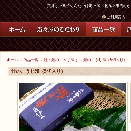
美味しい辛子めんたいは寿々屋。北九州市門司か
ご利用案内
ホーム
商品一覧
鮭・鮭のこうじ漬け
鮭のこうじ漬（5切入り）
＞
＞
＞
鮭のこうじ漬（5切入り）