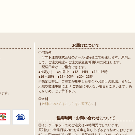
お届けについて
◎宅急便
。
・ヤマト運輸株式会社のクール宅急便にて発送します。原則と
して、ご注文確認～ご注文成立後3日以内に発送します。
・配送日時が、ご指定できます。
●指定なし ●午前中 ●12～14時 ●14～16時
●16～18時 ●18～20時 ●20～21時
※指定日時は、ご注文が集中した場合やお届けの地域、または
天候や交通事情により ご要望に添えない場合もございます。あ
らかじめ、ご了承下さい。
きます。
◎送料
［
送料についてはこちらをご覧下さい
］
営業時間・お問い合わせについて
◎インターネットでのご注文は24時間受付しています。
原則的に2営業日以内にお返事を差し上げるよう努めております
が、お問合せが多い際には、回答が遅れることがございます。