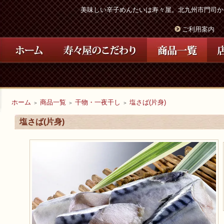
美味しい辛子めんたいは寿々屋。北九州市門司か
ご利用案内
ホーム
商品一覧
干物・一夜干し
塩さば(片身)
＞
＞
＞
塩さば(片身)