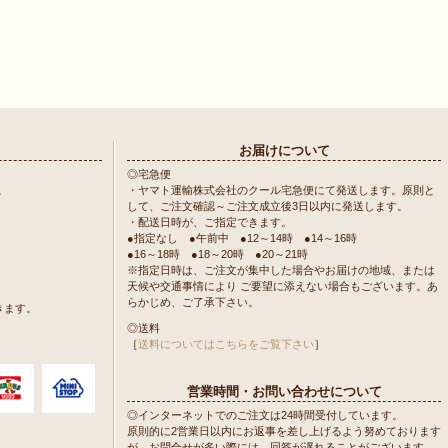
お届けについて
◎宅急便
。
・ヤマト運輸株式会社のクール宅急便にて発送します。原則と
して、ご注文確認～ご注文成立後3日以内に発送します。
・配送日時が、ご指定できます。
●指定なし ●午前中 ●12～14時 ●14～16時
●16～18時 ●18～20時 ●20～21時
※指定日時は、ご注文が集中した場合やお届けの地域、または
天候や交通事情により ご要望に添えない場合もございます。あ
らかじめ、ご了承下さい。
きます。
◎送料
［
送料についてはこちらをご覧下さい
］
営業時間・お問い合わせについて
◎インターネットでのご注文は24時間受付しています。
原則的に2営業日以内にお返事を差し上げるよう努めております
が、お問合せが多い際には、回答が遅れることがございます。