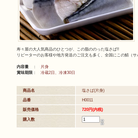
寿々屋の大人気商品のひとつが、この脂ののった塩さば!!
リピーターのお客様や地方発送のご注文も多く、全国にこの鯖（サ
内容量
：
片身
賞味期限
：
冷蔵2日、冷凍30日
商品名
塩さば(片身)
品番
H0011
販売価格
720円(内税)
購入数