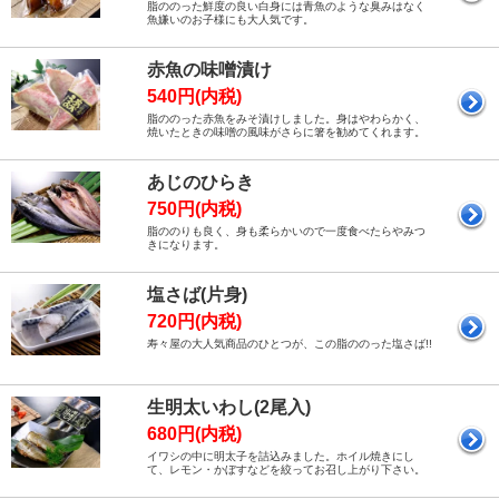
脂ののった鮮度の良い白身には青魚のような臭みはなく
魚嫌いのお子様にも大人気です。
赤魚の味噌漬け
540円(内税)
脂ののった赤魚をみそ漬けしました。身はやわらかく、
焼いたときの味噌の風味がさらに箸を勧めてくれます。
あじのひらき
750円(内税)
脂ののりも良く、身も柔らかいので一度食べたらやみつ
きになります。
塩さば(片身)
720円(内税)
寿々屋の大人気商品のひとつが、この脂ののった塩さば!!
生明太いわし(2尾入)
680円(内税)
イワシの中に明太子を詰込みました。ホイル焼きにし
て、レモン・かぼすなどを絞ってお召し上がり下さい。