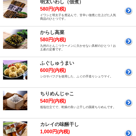
明太いわし（佃煮）
580円(内税)
イワシと明太子を煮込んで、甘辛い佃煮に仕上げた人気
商品のひとつです。
からし高菜
580円(内税)
九州のとんこつラーメンに欠かせない具材のひとつ！お
土産の定番です。
ふぐしゅうまい
600円(内税)
シロサバフグを使用した、ふぐの手造りシュウマイ。
ちりめんじゃこ
540円(内税)
低塩仕立てで、乾燥の良い上干しの国産ちりめんです。
カレイの味醂干し
1,000円(内税)