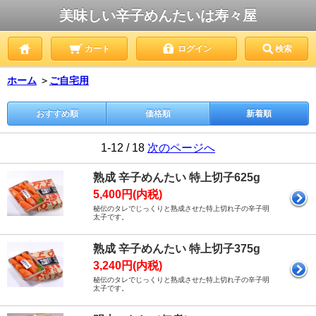
美味しい辛子めんたいは寿々屋
カート
ログイン
検索
ホーム
＞
ご自宅用
おすすめ順
価格順
新着順
1-12 / 18
次のページへ
熟成 辛子めんたい 特上切子625g
5,400円(内税)
秘伝のタレでじっくりと熟成させた特上切れ子の辛子明
太子です。
熟成 辛子めんたい 特上切子375g
3,240円(内税)
秘伝のタレでじっくりと熟成させた特上切れ子の辛子明
太子です。