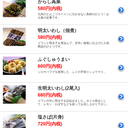
からし高菜
580円(内税)
九州のとんこつラーメンに欠かせない具材のひとつ！お
土産の定番です。
明太いわし（佃煮）
580円(内税)
イワシと明太子を煮込んで、甘辛い佃煮に仕上げた人気
商品のひとつです。
ふぐしゅうまい
600円(内税)
シロサバフグを使用した、ふぐの手造りシュウマイ。
生明太いわし(2尾入)
680円(内税)
イワシの中に明太子を詰込みました。ホイル焼きにし
て、レモン・かぼすなどを絞ってお召し上がり下さい。
塩さば(片身)
720円(内税)