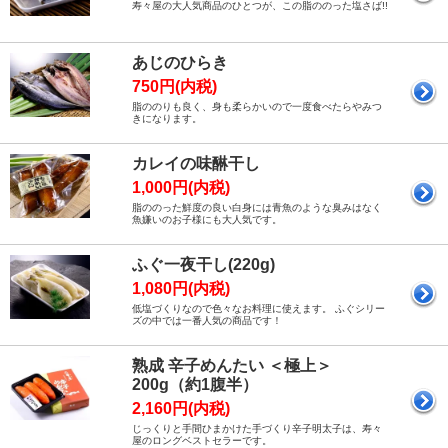
寿々屋の大人気商品のひとつが、この脂ののった塩さば!!
あじのひらき
750円(内税)
脂ののりも良く、身も柔らかいので一度食べたらやみつ
きになります。
カレイの味醂干し
1,000円(内税)
脂ののった鮮度の良い白身には青魚のような臭みはなく
魚嫌いのお子様にも大人気です。
ふぐ一夜干し(220g)
1,080円(内税)
低塩づくりなので色々なお料理に使えます。 ふぐシリー
ズの中では一番人気の商品です！
熟成 辛子めんたい ＜極上＞
200g（約1腹半）
2,160円(内税)
じっくりと手間ひまかけた手づくり辛子明太子は、寿々
屋のロングベストセラーです。