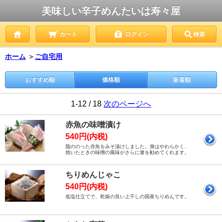
美味しい辛子めんたいは寿々屋
カート
ログイン
検索
ホーム
＞
ご自宅用
おすすめ順
価格順
新着順
1-12 / 18
次のページへ
赤魚の味噌漬け
540円(内税)
脂ののった赤魚をみそ漬けしました。身はやわらかく、
焼いたときの味噌の風味がさらに箸を勧めてくれます。
ちりめんじゃこ
540円(内税)
低塩仕立てで、乾燥の良い上干しの国産ちりめんです。